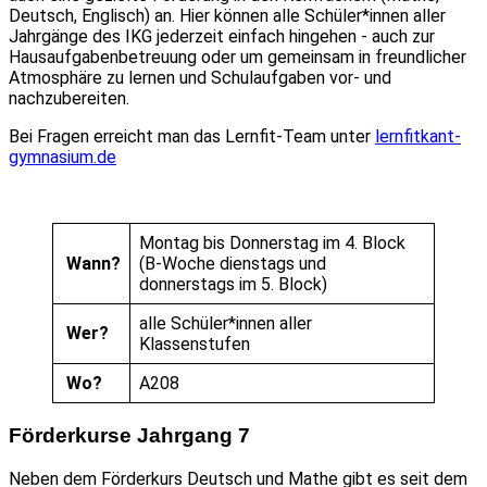
Deutsch,­ Englisch­) an. Hier können alle Schüler*innen aller
Jahrgänge des IKG jederzeit einfach hingehen - auch zur
Hausaufgabenbetreuung oder um gemeinsam in freundlicher
Atmosphäre zu lernen und Schulaufgaben vor- und
nachzubereiten.
@
Bei Fragen erreicht man das Lernfit-Team unter
lernfit
kant-
g
ymna
sium
.
de
Montag bis Donnerstag im 4. Block
Wann?
(B-Woche dienstags und
donnerstags im 5. Block)
alle Schüler*innen aller
Wer?
Klassenstufen
Wo?
A208
Förderkurse Jahrgang 7
Neben dem Förderkurs Deutsch und Mathe gibt es seit dem