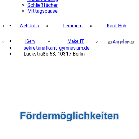
Schließfächer
Mittagspause
WebUntis
Lernraum
Kant-Hub
IServ
Make IT
Anrufen
030 - 513 97 48
@
s
ek
ret
ari
at
kan
t-gymna
sium
.de
Lückstraße 63, 10317 Berlin
Fördermöglichkeiten