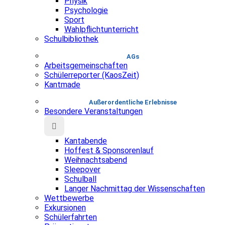
Physik
Psychologie
Sport
Wahlpflichtunterricht
Schulbibliothek
AGs
Arbeitsgemeinschaften
Schülerreporter (KaosZeit)
Kantmade
Au­ßer­or­dent­liche Erlebnisse
Besondere Veranstaltungen
Kantabende
Hoffest & Sponsorenlauf
Weihnachtsabend
Sleepover
Schulball
Langer Nachmittag der Wissenschaften
Wettbewerbe
Exkursionen
Schülerfahrten