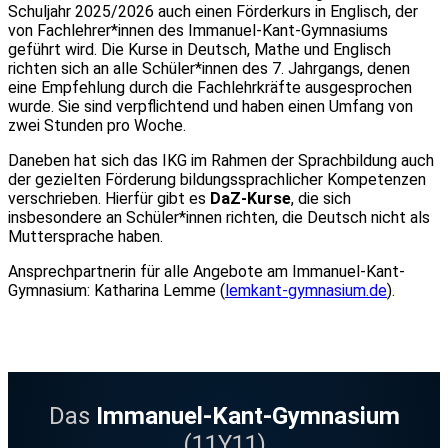
Schuljahr 2025/2026 auch einen Förderkurs in Englisch, der
von Fachlehrer*innen des Immanuel-Kant-Gymnasiums
geführt wird. Die Kurse in Deutsch, Mathe und Englisch
richten sich an alle Schüler*innen des 7. Jahrgangs, denen
eine Empfehlung durch die Fachlehrkräfte ausgesprochen
wurde. Sie sind verpflichtend und haben einen Umfang von
zwei Stunden pro Woche.
Daneben hat sich das IKG im Rahmen der Sprachbildung auch
der gezielten Förderung bildungssprachlicher Kompetenzen
verschrieben. Hierfür gibt es
DaZ-Kurse
, die sich
insbesondere an Schüler*innen richten, die Deutsch nicht als
Muttersprache haben.
Ansprechpartnerin für alle Angebote am Immanuel-Kant-
@
Gymnasium: Katharina Lemme (
l
em
kant
-gymn
a
si
um.d
e
).
Das
Immanuel-Kant-Gymnasium
(11Y11)