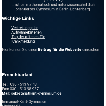
... ist ein mathematisch und naturwissenschaftlich
orientiertes Gymnasium in Berlin-Lichtenberg.
Footer
Wichtige Links
Vertretungsplan
Aufnahmekriterien
Tag der offenen Tür
Krankmeldung
Hier können Sie einen
Beitrag für die Webseite
einreichen
Erreichbarkeit
Tel:
030 - 513 97 48
Fax:
030 - 510 98 927
@
Mail:
sekretariat
k
ant-g
ym
na
sium.d
e
Immanuel-Kant-Gymnasium