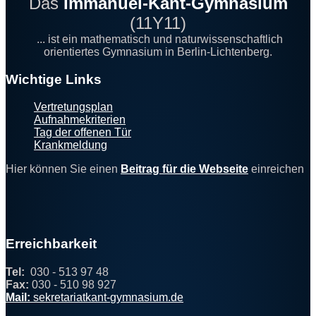
Das
Immanuel-Kant-Gymnasium
(11Y11)
... ist ein mathematisch und naturwissenschaftlich
orientiertes Gymnasium in Berlin-Lichtenberg.
Footer
Wichtige Links
Vertretungsplan
Aufnahmekriterien
Tag der offenen Tür
Krankmeldung
Hier können Sie einen
Beitrag für die Webseite
einreichen
Erreichbarkeit
Tel:
030 - 513 97 48
Fax:
030 - 510 98 927
@
Mail:
sekretariat
kant-
gy
mn
asi
um
.
de