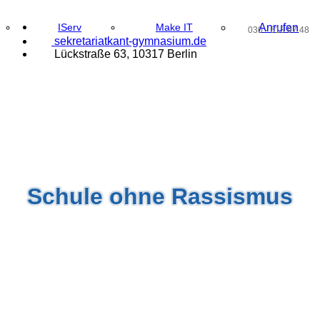
IServ
Make IT
Anrufen
030 - 513 97 48
@
sek
reta
ri
at
ka
nt
-g
ymnasi
um
.d
e
Lückstraße 63, 10317 Berlin
Schule ohne Rassismus