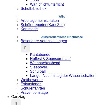
Sport
Wahlpflichtunterricht
Schulbibliothek
AGs
Arbeitsgemeinschaften
Schülerreporter (KaosZeit)
Kantmade
Au­ßer­or­dent­liche Erlebnisse
Besondere Veranstaltungen
Kantabende
Hoffest & Sponsorenlauf
Weihnachtsabend
Sleepover
Schulball
Langer Nachmittag der Wissenschaften
Wettbewerbe
Exkursionen
Schülerfahrten
Präventionstage
Ganztag