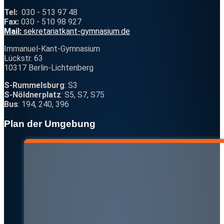
Tel:
030 - 513 97 48
Fax:
030 - 510 98 927
@
Mail:
se
kr
etar
iat
k
a
nt-gy
mnasiu
m
.d
e
Immanuel-Kant-Gymnasium
Lückstr. 63
10317 Berlin-Lichtenberg
S-Rummelsburg
: S3
S-Nöldnerplatz
: S5, S7, S75
Bus
: 194, 240, 396
Plan der Umgebung