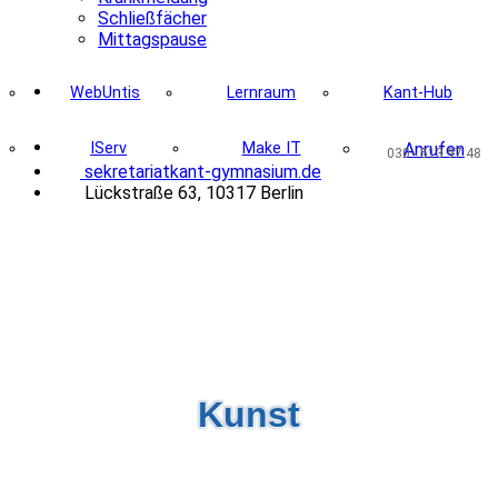
Schließfächer
Mittagspause
WebUntis
Lernraum
Kant-Hub
IServ
Make IT
Anrufen
030 - 513 97 48
@
se
kr
et
ar
iat
ka
n
t-gymna
si
um.d
e
Lückstraße 63, 10317 Berlin
Kunst