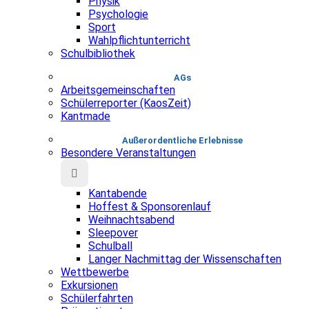
Physik
Psychologie
Sport
Wahlpflichtunterricht
Schulbibliothek
AGs
Arbeitsgemeinschaften
Schülerreporter (KaosZeit)
Kantmade
Au­ßer­or­dent­liche Erlebnisse
Besondere Veranstaltungen
Kantabende
Hoffest & Sponsorenlauf
Weihnachtsabend
Sleepover
Schulball
Langer Nachmittag der Wissenschaften
Wettbewerbe
Exkursionen
Schülerfahrten