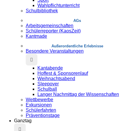
Sport
Wahlpflichtunterricht
Schulbibliothek
AGs
Arbeitsgemeinschaften
Schülerreporter (KaosZeit)
Kantmade
Au­ßer­or­dent­liche Erlebnisse
Besondere Veranstaltungen
Kantabende
Hoffest & Sponsorenlauf
Weihnachtsabend
Sleepover
Schulball
Langer Nachmittag der Wissenschaften
Wettbewerbe
Exkursionen
Schülerfahrten
Präventionstage
Ganztag