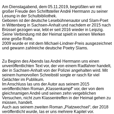
Am Dienstagabend, dem 05.11.2019, begrüßten wir mit
großer Freude den Schriftsteller André Herrmann zu seiner
Lesung in der Schulbibliothek.
Geboren ist der deutsche Lesebühnenautor und Slam-Poet
in Wittenberg in Sachsen-Anhalt und nachdem er 2015 nach
Brüssel gezogen war, lebt er seit 2016 wieder in Leipzig.
Seine Verbindung mit der Heimat spielt in seinen Werken
eine große Rolle.
2009 wurde er mit dem Michael-Lindner-Preis ausgezeichnet
und gewann zahlreiche deutsche Poetry Slams.
Zu Beginn des Abends las André Herrmann uns einen
unveröffentlichten Text vor, der von einem Radfahrer handelt,
der in Sachsen-Anhalt von der Polizei angehalten wird. Mit
seinem humorvollen Schreibstil sorgte er rasch für viel
Gelächter im Publikum.
Im Anschluss las uns der Autor aus seinem 2015
veröffentlichten Roman „Klassenkampf“ vor, der von dem
gleichnamigen André und seinen zehn vergeblichen
Versuchen, nicht zum Klassentreffen in der Heimat gehen zu
müssen, handelt.
Auch aus seinem zweiten Roman „Platzwechsel“, der 2018
veröffentlicht wurde, las er uns mehrere Kapitel vor.