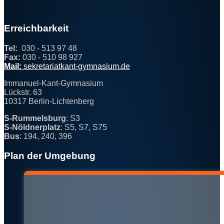
Erreichbarkeit
Tel:
030 - 513 97 48
Fax:
030 - 510 98 927
@
Mail:
s
e
kr
e
ta
ria
t
ka
n
t
-
gymna
sium.d
e
Immanuel-Kant-Gymnasium
Lückstr. 63
10317 Berlin-Lichtenberg
S-Rummelsburg
: S3
S-Nöldnerplatz
: S5, S7, S75
Bus
: 194, 240, 396
Plan der Umgebung