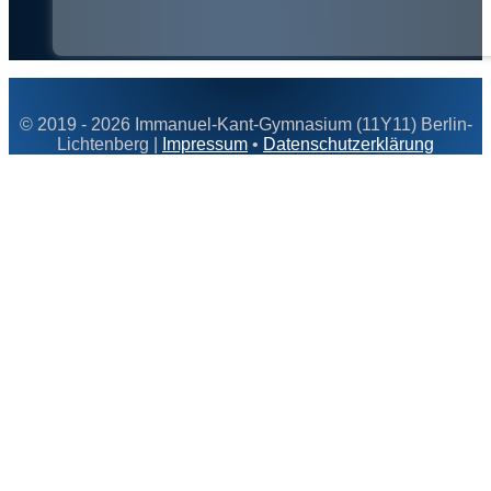
© 2019 - 2026 Immanuel-Kant-Gymnasium (11Y11) Berlin-
Lichtenberg |
Impressum
•
Datenschutzerklärung