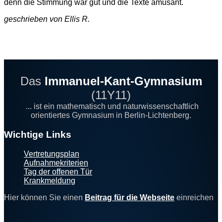
denn die Stimmung war gut und die Texte amüsant.
geschrieben von Ellis R.
Das
Immanuel-Kant-Gymnasium
(11Y11)
... ist ein mathematisch und naturwissenschaftlich
orientiertes Gymnasium in Berlin-Lichtenberg.
Footer
Wichtige Links
Vertretungsplan
Aufnahmekriterien
Tag der offenen Tür
Krankmeldung
Hier können Sie einen
Beitrag für die Webseite
einreichen