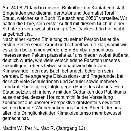
Am 24.08.21 fand in unserer Bibliothek ein Kantabend statt.
Eingeladen war diesmal der Autor und Journalist Toralf
Staud, welcher sein Buch "Deutschland 2050" vorstellte. Wir
hatten die Ehre, sein erster Auftritt mit diesem Buch in einer
Schule zu sein, weshalb ein großes Dankeschön hier wohl
angebracht ist.
Nach einer kurzen Einleitung zu seiner Person las er die
ersten Seiten seiner Arbeit und schnell wurde klar, womit wir
es zu tun bekommen würden. Ein Bombardement aus
interessanten Fakten prasselte auf uns nieder, wobei äußerst
deutlich wurde, wie viele verschiedene Facetten unseres
zukünftigen Lebens teilweise unausweichlich vom
Klimawandel, den das Buch behandelt, betroffen sein
werden. Eine angeregte Diskussions- und Fragerunde, bei
der sich viele Schülerinnen und Schüler sowie mehrere
Lehrkräfte beteiligten, folgte gegen Ende des Abends. Herr
Staud setzte sich intensiv mit den Gedanken des Publikums
auseinander, dessen Horizont mithilfe der Vorstellung
zumindest aus unserer Perspektive größtenteils erweitert
werden konnte. Wir bedanken uns für den Abend, der uns
allen die Dringlichkeit der Klimakrise umso mehr bewusst
gemacht hat.
Maxim W., Per N., Max R. (Jahrgang 12)