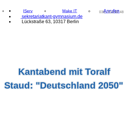
IServ
Make IT
Anrufen
030 - 513 97 48
@
sek
r
e
t
a
r
iat
k
ant-gymna
siu
m.de
Lückstraße 63, 10317 Berlin
Kantabend mit Toralf
Staud: "Deutschland 2050"