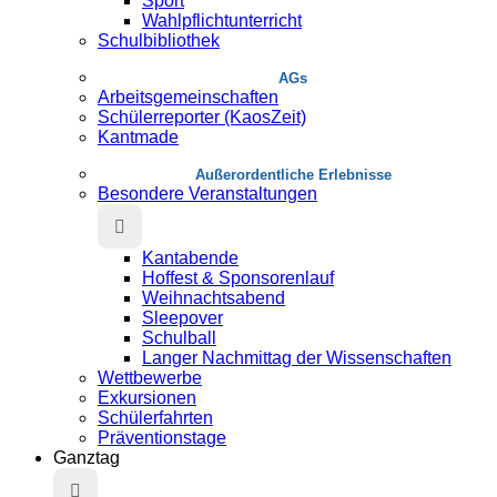
Sport
Wahlpflichtunterricht
Schulbibliothek
AGs
Arbeitsgemeinschaften
Schülerreporter (KaosZeit)
Kantmade
Au­ßer­or­dent­liche Erlebnisse
Besondere Veranstaltungen
Kantabende
Hoffest & Sponsorenlauf
Weihnachtsabend
Sleepover
Schulball
Langer Nachmittag der Wissenschaften
Wettbewerbe
Exkursionen
Schülerfahrten
Präventionstage
Ganztag