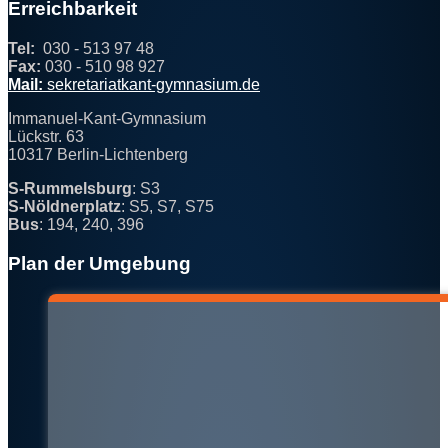
Erreichbarkeit
Tel:
030 - 513 97 48
Fax:
030 - 510 98 927
@
Mail:
sekre
tari
a
t
kan
t-gy
mna
sium
.
d
e
Immanuel-Kant-Gymnasium
Lückstr. 63
10317 Berlin-Lichtenberg
S-Rummelsburg
: S3
S-Nöldnerplatz
: S5, S7, S75
Bus
: 194, 240, 396
Plan der Umgebung