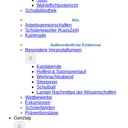
Sport
Wahlpflichtunterricht
Schulbibliothek
AGs
Arbeitsgemeinschaften
Schülerreporter (KaosZeit)
Kantmade
Au­ßer­or­dent­liche Erlebnisse
Besondere Veranstaltungen
Kantabende
Hoffest & Sponsorenlauf
Weihnachtsabend
Sleepover
Schulball
Langer Nachmittag der Wissenschaften
Wettbewerbe
Exkursionen
Schülerfahrten
Präventionstage
Ganztag