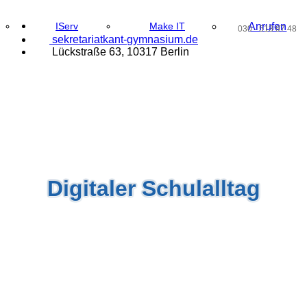
IServ
Make IT
Anrufen
030 - 513 97 48
@
sekretari
at
kant-
gymnasi
um.de
Lückstraße 63, 10317 Berlin
Digitaler Schulalltag