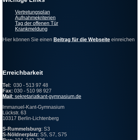
Footer
Vertretungsplan
Aufnahmekriterien
Tag der offenen Tür
Krankmeldung
Hier können Sie einen
Beitrag für die Webseite
einreichen
Erreichbarkeit
Tel:
030 - 513 97 48
Fax:
030 - 510 98 927
@
Mail:
s
e
kret
a
r
ia
t
kan
t
-gymnas
ium.de
Immanuel-Kant-Gymnasium
Lückstr. 63
10317 Berlin-Lichtenberg
S-Rummelsburg
: S3
S-Nöldnerplatz
: S5, S7, S75