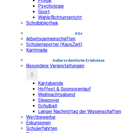
Physik
Psychologie
Sport
Wahlpflichtunterricht
Schulbibliothek
AGs
Arbeitsgemeinschaften
Schülerreporter (KaosZeit)
Kantmade
Au­ßer­or­dent­liche Erlebnisse
Besondere Veranstaltungen
Kantabende
Hoffest & Sponsorenlauf
Weihnachtsabend
Sleepover
Schulball
Langer Nachmittag der Wissenschaften
Wettbewerbe
Exkursionen
Schülerfahrten