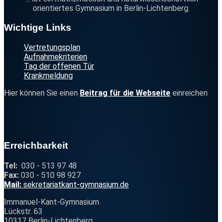
orientiertes Gymnasium in Berlin-Lichtenberg.
Footer
Wichtige Links
Vertretungsplan
Aufnahmekriterien
Tag der offenen Tür
Krankmeldung
Hier können Sie einen
Beitrag für die Webseite
einreichen
Erreichbarkeit
Tel:
030 - 513 97 48
Fax:
030 - 510 98 927
@
Mail:
sekr
et
ariat
kant
-gymna
siu
m.d
e
Immanuel-Kant-Gymnasium
Lückstr. 63
10317 Berlin-Lichtenberg