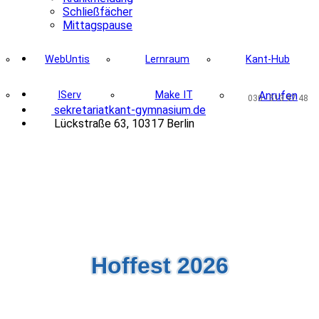
Schließfächer
Mittagspause
WebUntis
Lernraum
Kant-Hub
IServ
Make IT
Anrufen
030 - 513 97 48
@
sekre
tariat
k
ant-gymnasi
um.de
Lückstraße 63, 10317 Berlin
Hoffest 2026