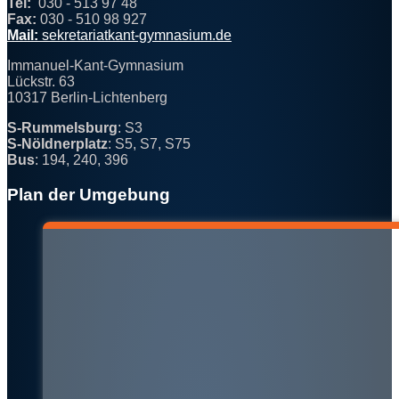
Tel:
030 - 513 97 48
Fax:
030 - 510 98 927
@
Mail:
sekre
t
ariat
kan
t-gymna
sium.de
Immanuel-Kant-Gymnasium
Lückstr. 63
10317 Berlin-Lichtenberg
S-Rummelsburg
: S3
S-Nöldnerplatz
: S5, S7, S75
Bus
: 194, 240, 396
Plan der Umgebung