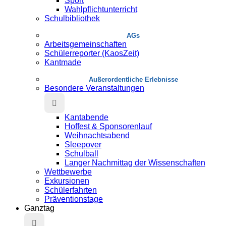
Sport
Wahlpflichtunterricht
Schulbibliothek
AGs
Arbeitsgemeinschaften
Schülerreporter (KaosZeit)
Kantmade
Au­ßer­or­dent­liche Erlebnisse
Besondere Veranstaltungen
Kantabende
Hoffest & Sponsorenlauf
Weihnachtsabend
Sleepover
Schulball
Langer Nachmittag der Wissenschaften
Wettbewerbe
Exkursionen
Schülerfahrten
Präventionstage
Ganztag