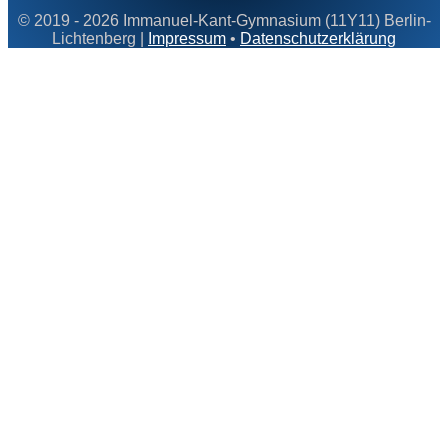
© 2019 - 2026 Immanuel-Kant-Gymnasium (11Y11) Berlin-
Lichtenberg |
Impressum
•
Datenschutzerklärung