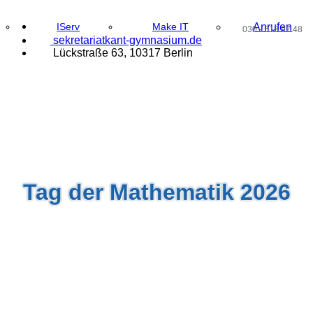
IServ
Make IT
Anrufen
030 - 513 97 48
@
s
ek
retaria
t
kant
-gy
mnasiu
m.d
e
Lückstraße 63, 10317 Berlin
Tag der Mathematik 2026