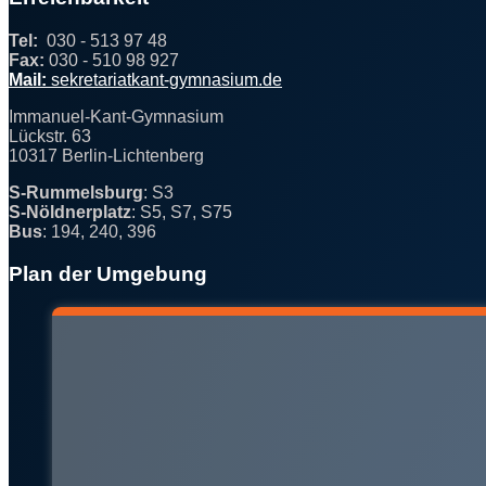
Tel:
030 - 513 97 48
Fax:
030 - 510 98 927
@
Mail:
se
kreta
r
iat
k
ant
-g
y
mna
sium.de
Immanuel-Kant-Gymnasium
Lückstr. 63
10317 Berlin-Lichtenberg
S-Rummelsburg
: S3
S-Nöldnerplatz
: S5, S7, S75
Bus
: 194, 240, 396
Plan der Umgebung