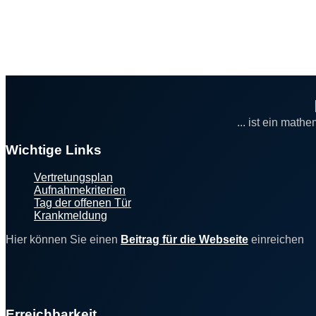
... ist ein math
Footer
Wichtige Links
Vertretungsplan
Aufnahmekriterien
Tag der offenen Tür
Krankmeldung
Hier können Sie einen
Beitrag für die Webseite
einreichen
Erreichbarkeit