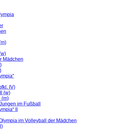
Olympia
er
nen
(m)
(w)
der Mädchen
)
)
lympia“
fkl. IV)
I (w)
I (m)
 Jungen im Fußball
ympia“ II
r Olympia im Volleyball der Mädchen
l)