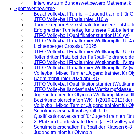
Interview zum Bundeswettbewerb Mathematik
Sport Wettbewerbe
Beachvolleyball Turnier – Jugend trainiert für 
JTFO Volleyball Finalturnier U16 w
Turniersieg im Bezirksfinale für unsere Fußball
Erfolgreicher Turniertag für unsere Fußballerin
JTFO Volleyball Qualifikationsturnier U16 (w)
JTFO Volleyball Finalturnier Wettkampfkl. U14 
Lichtenberger Crosslauf 2025
JTFO Volleyball Finalturnier Wettkampfkl. U16 
Toller dritter Platz bei der Fußball-Feldrunde 
JTFO Volleyball Finalturnier Wettkampfkl. IV (m
JTFO Volleyball Finalturnier Wettkampfkl. IV (w
Volleyball Mixed Turnier „Jugend trainiert für O
Badmintonturnier 2024 am IKG
JTFO Volleyball Qualifikationsturnier (Wettkamp
JTFO Volleyballlandesfinale Wettkampfklasse II
Jugend trainiert für Olympia Wettkampfklasse II
Bezirksmeisterschaften WK III (2010-2012) der
Volleyball Mixed Turnier „Jugend trainiert für Ol
Schulmeisterschaft Volleyball 9/10
Qualifikationswettkampf für Jugend trainiert fü
2. Platz im Landesfinale Berlin (JTFO Volleybal
Schulmeisterschaften Fußball der Klassen 6-8
Jugend trainiert für Olympia