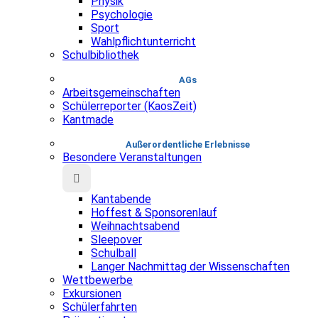
Physik
Psychologie
Sport
Wahlpflichtunterricht
Schulbibliothek
AGs
Arbeitsgemeinschaften
Schülerreporter (KaosZeit)
Kantmade
Au­ßer­or­dent­liche Erlebnisse
Besondere Veranstaltungen
Kantabende
Hoffest & Sponsorenlauf
Weihnachtsabend
Sleepover
Schulball
Langer Nachmittag der Wissenschaften
Wettbewerbe
Exkursionen
Schülerfahrten