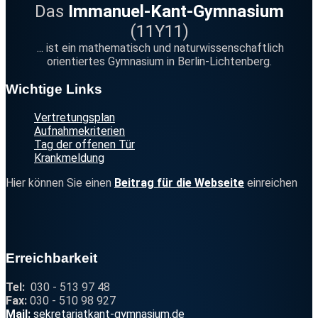
Das
Immanuel-Kant-Gymnasium
(11Y11)
... ist ein mathematisch und naturwissenschaftlich
orientiertes Gymnasium in Berlin-Lichtenberg.
Footer
Wichtige Links
Vertretungsplan
Aufnahmekriterien
Tag der offenen Tür
Krankmeldung
Hier können Sie einen
Beitrag für die Webseite
einreichen
Erreichbarkeit
Tel:
030 - 513 97 48
Fax:
030 - 510 98 927
@
Mail:
se
kre
taria
t
kant
-gymna
sium
.
d
e