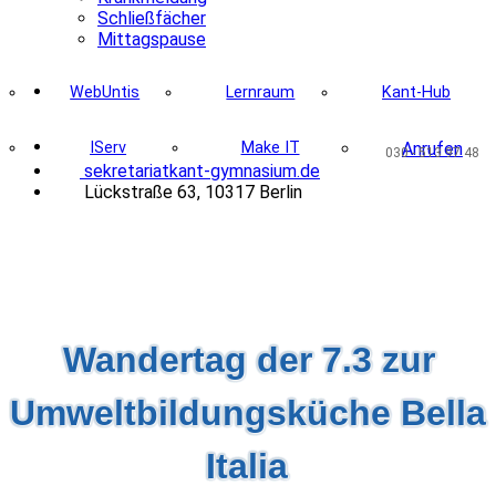
Schließfächer
Mittagspause
WebUntis
Lernraum
Kant-Hub
IServ
Make IT
Anrufen
030 - 513 97 48
@
s
ekre
tar
i
at
ka
nt-
g
ymnasium.
d
e
Lückstraße 63, 10317 Berlin
Wandertag der 7.3 zur
Umweltbildungsküche Bella
Italia