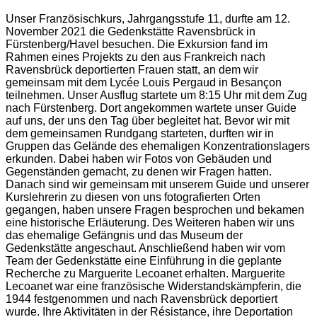
Unser Französischkurs, Jahrgangsstufe 11, durfte am 12.
November 2021 die Gedenkstätte Ravensbrück in
Fürstenberg/Havel besuchen. Die Exkursion fand im
Rahmen eines Projekts zu den aus Frankreich nach
Ravensbrück deportierten Frauen statt, an dem wir
gemeinsam mit dem Lycée Louis Pergaud in Besançon
teilnehmen. Unser Ausflug startete um 8:15 Uhr mit dem Zug
nach Fürstenberg. Dort angekommen wartete unser Guide
auf uns, der uns den Tag über begleitet hat. Bevor wir mit
dem gemeinsamen Rundgang starteten, durften wir in
Gruppen das Gelände des ehemaligen Konzentrationslagers
erkunden. Dabei haben wir Fotos von Gebäuden und
Gegenständen gemacht, zu denen wir Fragen hatten.
Danach sind wir gemeinsam mit unserem Guide und unserer
Kurslehrerin zu diesen von uns fotografierten Orten
gegangen, haben unsere Fragen besprochen und bekamen
eine historische Erläuterung. Des Weiteren haben wir uns
das ehemalige Gefängnis und das Museum der
Gedenkstätte angeschaut. Anschließend haben wir vom
Team der Gedenkstätte eine Einführung in die geplante
Recherche zu Marguerite Lecoanet erhalten. Marguerite
Lecoanet war eine französische Widerstandskämpferin, die
1944 festgenommen und nach Ravensbrück deportiert
wurde. Ihre Aktivitäten in der Résistance, ihre Deportation