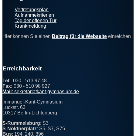
Vertretungsplan
Aufnahmekriterien
Tag der offenen Tür
Krankmeldung
Hier können Sie einen
Beitrag für die Webseite
einreichen
Erreichbarkeit
Tel:
030 - 513 97 48
Fax:
030 - 510 98 927
@
Mail:
sekretariat
kant-g
ym
nasiu
m.de
Immanuel-Kant-Gymnasium
Lückstr. 63
10317 Berlin-Lichtenberg
S-Rummelsburg
: S3
S-Nöldnerplatz
: S5, S7, S75
Bus
: 194, 240, 396