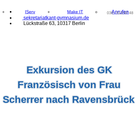
IServ
Make IT
Anrufen
030 - 513 97 48
@
sekretari
a
t
kant
-g
y
m
nasium
.de
Lückstraße 63, 10317 Berlin
Exkursion des GK
Französisch von Frau
Scherrer nach Ravensbrück