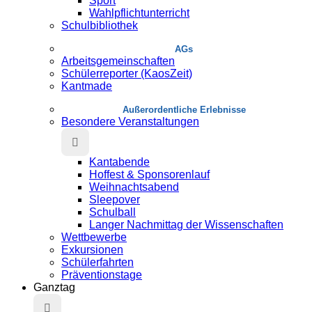
Sport
Wahlpflichtunterricht
Schulbibliothek
AGs
Arbeitsgemeinschaften
Schülerreporter (KaosZeit)
Kantmade
Au­ßer­or­dent­liche Erlebnisse
Besondere Veranstaltungen
Kantabende
Hoffest & Sponsorenlauf
Weihnachtsabend
Sleepover
Schulball
Langer Nachmittag der Wissenschaften
Wettbewerbe
Exkursionen
Schülerfahrten
Präventionstage
Ganztag