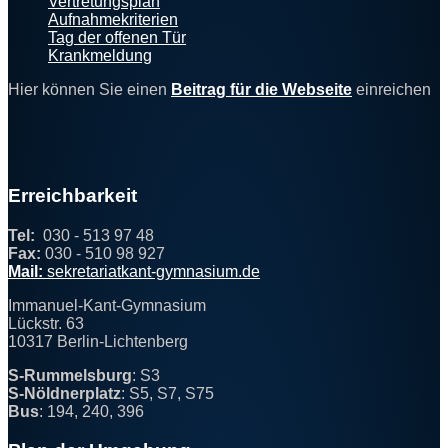
Vertretungsplan
Aufnahmekriterien
Tag der offenen Tür
Krankmeldung
Hier können Sie einen
Beitrag für die Webseite
einreichen
Erreichbarkeit
Tel:
030 - 513 97 48
Fax:
030 - 510 98 927
@
Mail:
sekr
et
aria
t
k
ant-gymn
a
si
um.de
Immanuel-Kant-Gymnasium
Lückstr. 63
10317 Berlin-Lichtenberg
S-Rummelsburg
: S3
S-Nöldnerplatz
: S5, S7, S75
Bus
: 194, 240, 396