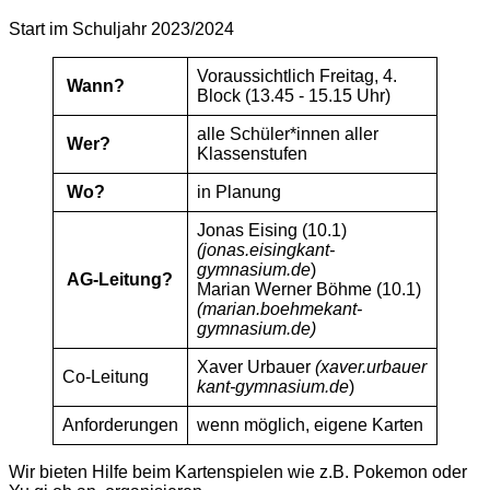
Start im Schuljahr 2023/2024
Voraussichtlich Freitag, 4.
Wann?
Block (13.45 - 15.15 Uhr)
alle Schüler*innen aller
Wer?
Klassenstufen
Wo?
in Planung
Jonas Eising (10.1)
@
(jonas
.
ei
sing
kant
-
g
y
mna
si
um.de
)
AG-Leitung?
Marian Werner Böhme (10.1)
@
(m
aria
n.boehm
e
kant-
gym
nasiu
m.
de)
@
Xaver Urbauer
(x
av
e
r.
ur
bauer
Co-Leitung
kant-gym
na
sium.de
)
Anforderungen
wenn möglich, eigene Karten
Wir bieten Hilfe beim Kartenspielen wie z.B. Pokemon oder