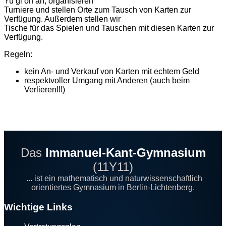
Yu gi oh an, organisieren
Turniere und stellen Orte zum Tausch von Karten zur
Verfügung. Außerdem stellen wir
Tische für das Spielen und Tauschen mit diesen Karten zur
Verfügung.
Regeln:
kein An- und Verkauf von Karten mit echtem Geld
respektvoller Umgang mit Anderen (auch beim
Verlieren!!!)
Das
Immanuel-Kant-Gymnasium
(11Y11)
... ist ein mathematisch und naturwissenschaftlich
orientiertes Gymnasium in Berlin-Lichtenberg.
Footer
Wichtige Links