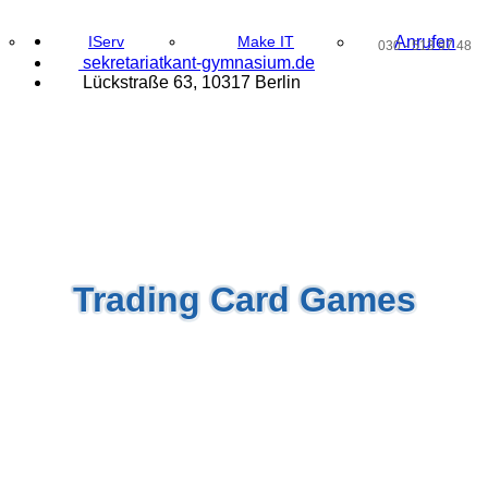
IServ
Make IT
Anrufen
030 - 513 97 48
@
sekr
eta
ri
at
kant
-gymnasium
.d
e
Lückstraße 63, 10317 Berlin
Trading Card Games