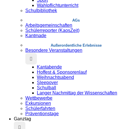
Sport
Wahlpflichtunterricht
Schulbibliothek
AGs
Arbeitsgemeinschaften
Schülerreporter (KaosZeit)
Kantmade
Au­ßer­or­dent­liche Erlebnisse
Besondere Veranstaltungen
Kantabende
Hoffest & Sponsorenlauf
Weihnachtsabend
Sleepover
Schulball
Langer Nachmittag der Wissenschaften
Wettbewerbe
Exkursionen
Schülerfahrten
Präventionstage
Ganztag