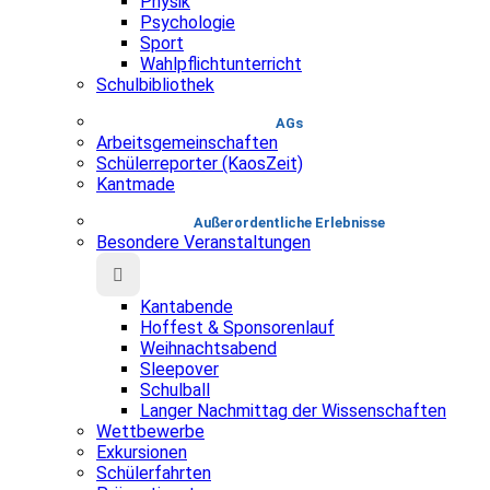
Physik
Psychologie
Sport
Wahlpflichtunterricht
Schulbibliothek
AGs
Arbeitsgemeinschaften
Schülerreporter (KaosZeit)
Kantmade
Au­ßer­or­dent­liche Erlebnisse
Besondere Veranstaltungen
Kantabende
Hoffest & Sponsorenlauf
Weihnachtsabend
Sleepover
Schulball
Langer Nachmittag der Wissenschaften
Wettbewerbe
Exkursionen
Schülerfahrten