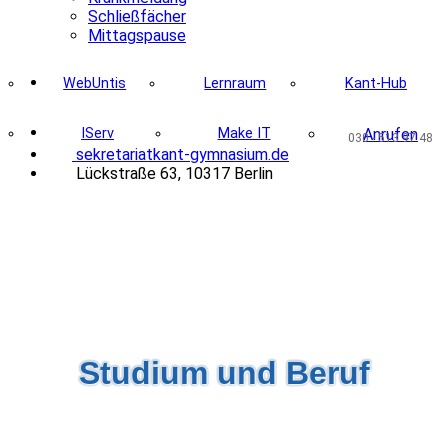
Schließfächer
Mittagspause
WebUntis
Lernraum
Kant-Hub
IServ
Make IT
Anrufen
030 - 513 97 48
@
se
kr
e
ta
ri
at
kant
-gymna
sium
.de
Lückstraße 63, 10317 Berlin
Studium und Beruf