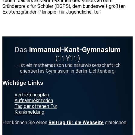
zudem das erste Mal im Rahmen des Kurses an dem
Gründerpreis für Schüler (DGPS), dem bundesweit größten
Existenzgründer-Planspiel für Jugendliche, teil.
Das
Immanuel-Kant-Gymnasium
(11Y11)
... ist ein mathematisch und naturwissenschaftlich
orientiertes Gymnasium in Berlin-Lichtenberg.
Footer
Wichtige Links
Vertretungsplan
Aufnahmekriterien
Tag der offenen Tür
Krankmeldung
Hier können Sie einen
Beitrag für die Webseite
einreichen