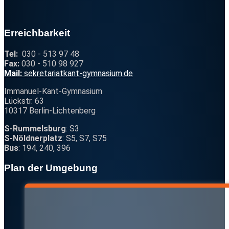
Erreichbarkeit
Tel:
030 - 513 97 48
Fax:
030 - 510 98 927
@
Mail:
s
ekr
e
tari
a
t
k
ant-gymnas
ium.
d
e
Immanuel-Kant-Gymnasium
Lückstr. 63
10317 Berlin-Lichtenberg
S-Rummelsburg
: S3
S-Nöldnerplatz
: S5, S7, S75
Bus
: 194, 240, 396
Plan der Umgebung